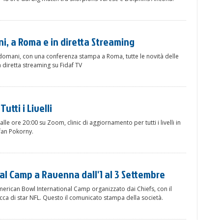
, a Roma e in diretta Streaming
domani, con una conferenza stampa a Roma, tutte le novità delle
a diretta streaming su Fidaf TV
utti i Livelli
alle ore 20:00 su Zoom, clinic di aggiornamento per tutti i livelli in
efan Pokorny.
l Camp a Ravenna dall'1 al 3 Settembre
erican Bowl International Camp organizzato dai Chiefs, con il
icca di star NFL. Questo il comunicato stampa della società.