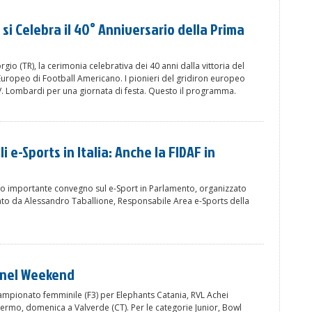
si Celebra il 40° Anniversario della Prima
gio (TR), la cerimonia celebrativa dei 40 anni dalla vittoria del
ropeo di Football Americano. I pionieri del gridiron europeo
V. Lombardi per una giornata di festa. Questo il programma.
i e-Sports in Italia: Anche la FIDAF in
o importante convegno sul e-Sport in Parlamento, organizzato
ato da Alessandro Taballione, Responsabile Area e-Sports della
 nel Weekend
mpionato femminile (F3) per Elephants Catania, RVL Achei
ermo, domenica a Valverde (CT). Per le categorie Junior, Bowl