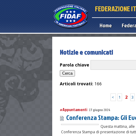
FEDERAZIONE I
Home
Feder
Notizie e comunicati
Parola chiave
Articoli trovati:
166
2
<
1
3
#Appuntamenti
27 giugno 2024
Conferenza Stampa: Gli Ev
Questa mattina, alle 
Conferenza Stampa di presentazione di tutti 