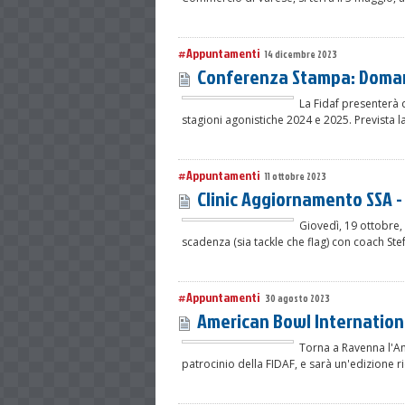
#Appuntamenti
14 dicembre 2023
Conferenza Stampa: Domani
La Fidaf presenterà 
stagioni agonistiche 2024 e 2025. Prevista l
#Appuntamenti
11 ottobre 2023
Clinic Aggiornamento SSA - T
Giovedì, 19 ottobre, 
scadenza (sia tackle che flag) con coach St
#Appuntamenti
30 agosto 2023
American Bowl Internationa
Torna a Ravenna l'Am
patrocinio della FIDAF, e sarà un'edizione r