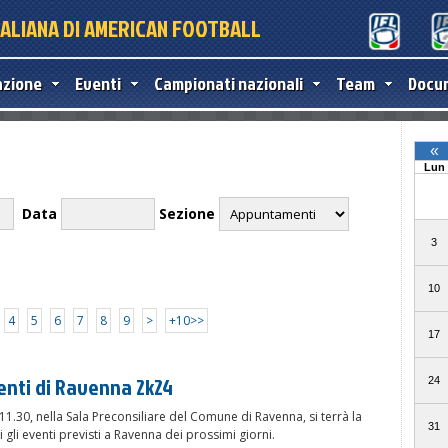
TALIANA DI AMERICAN FOOTBALL
azione
Eventi
Campionati nazionali
Team
Docu
Data
Sezione
4
5
6
7
8
9
>
+10>>
enti di Ravenna 2k24
11.30, nella Sala Preconsiliare del Comune di Ravenna, si terrà la
gli eventi previsti a Ravenna dei prossimi giorni.