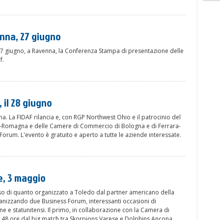
nna, 27 giugno
27 giugno, a Ravenna, la Conferenza Stampa di presentazione delle
f.
 il 28 giugno
. La FIDAF rilancia e, con RGP Northwest Ohio e il patrocinio del
-Romagna e delle Camere di Commercio di Bologna e di Ferrara-
orum. L'evento è gratuito e aperto a tutte le aziende interessate.
e, 3 maggio
sso di quanto organizzato a Toledo dal partner americano della
ganizzando due Business Forum, interessanti occasioni di
ne e statunitensi. Il primo, in collaborazione con la Camera di
a 48 ore dal big match tra Skorpions Varese e Dolphins Ancona.