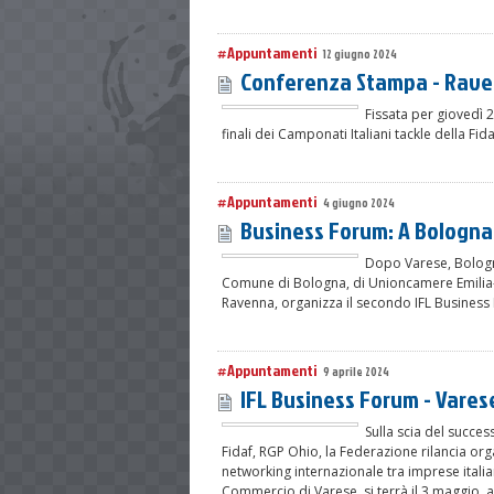
#Appuntamenti
12 giugno 2024
Conferenza Stampa - Rave
Fissata per giovedì 
finali dei Camponati Italiani tackle della Fida
#Appuntamenti
4 giugno 2024
Business Forum: A Bologna,
Dopo Varese, Bologna
Comune di Bologna, di Unioncamere Emilia
Ravenna, organizza il secondo IFL Business F
#Appuntamenti
9 aprile 2024
IFL Business Forum - Vares
Sulla scia del succe
Fidaf, RGP Ohio, la Federazione rilancia or
networking internazionale tra imprese italia
Commercio di Varese, si terrà il 3 maggio, 