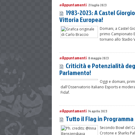
#Appuntamenti
21 luglio 2023
1983-2023: A Castel Giorgio 
Vittoria Europea!
Domani, a Castel Gior
primo Campionato Eu
tornano allo Stadio 
#Appuntamenti
8 maggio 2023
Criticità e Potenzialità degl
Parlamento!
Oggi e domani, prim
dall'Osservatorio Italiano Esports e moder
Fidaf.
#Appuntamenti
14 aprile 2023
Tutto il Flag in Programma
Secondo Bowl del Ca
Crotone e Sharks Pal