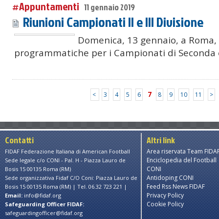
#Appuntamenti
11 gennaio 2019
Riunioni Campionati II e III Divisione
Domenica, 13 gennaio, a Roma, l
programmatiche per i Campionati di Seconda e
7
<
3
4
5
6
8
9
10
11
>
Contatti
Altri link
Area riservata Team FIDA
FIDAF Federazione Italiana di American Football
Enciclopedia del Football
Sede legale c/o CONI - Pal. H - Piazza Lauro de
CONI
Bosis 15 00135 Roma (RM)
Antidoping CONI
Sede organizzativa Fidaf C/O Coni: Piazza Lauro de
Feed Rss News FIDAF
Bosis 15 00135 Roma (RM) | Tel. 06.32 723 221 |
Privacy Policy
Email:
info@fidaf.org
Cookie Policy
Safeguarding Officer FIDAF:
safeguardingofficer@fidaf.org