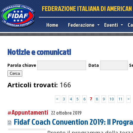
FEDERAZIONE ITALIANA DI AMERICA
Home
Federazione
Eventi
Ca
Notizie e comunicati
Parola chiave
Data
S
Articoli trovati:
166
7
<
3
4
5
6
8
9
10
11
>
#Appuntamenti
22 ottobre 2019
Fidaf Coach Convention 2019: Il Prog
Pronto il programma della terza