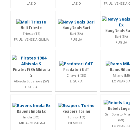
LAZIO
LAZIO
FRIULI-VENEZIA 
Muli Trieste
Navy Seals Bari
Navy Seals Ba
Trieste (TS)
Bari (BA)
Bari (BA)
FRIULI-VENEZIA GIULIA
PUGLIA
PUGLIA
Pirates 1984 Albisola
Predatori GdT
Rams Mila
S
Chiavari (GE)
Milano (MI)
Albisola Superiore (SV)
LIGURIA
LOMBARDI
LIGURIA
Rebels Lug
Ravens Imola Ex
Reapers Torino
San Donato Mil
Imola (BO)
Torino (TO)
(MI)
EMILIA-ROMAGNA
PIEMONTE
LOMBARDI