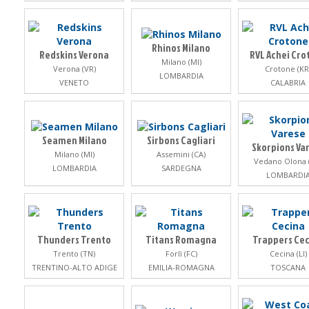
Rhinos Milano
Redskins Verona
RVL Achei Cro
Milano (MI)
Verona (VR)
Crotone (KR
LOMBARDIA
VENETO
CALABRIA
Seamen Milano
Sirbons Cagliari
Skorpions Va
Milano (MI)
Assemini (CA)
Vedano Olona 
LOMBARDIA
SARDEGNA
LOMBARDI
Thunders Trento
Titans Romagna
Trappers Ce
Trento (TN)
Forlì (FC)
Cecina (LI)
TRENTINO-ALTO ADIGE
EMILIA-ROMAGNA
TOSCANA