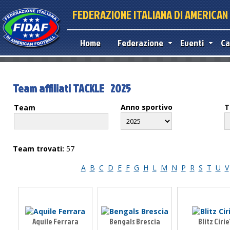
FEDERAZIONE ITALIANA DI AMERICA
Home
Federazione
Eventi
Ca
Team affiliati TACKLE 2025
Anno sportivo
T
Team
Team trovati:
57
A
B
C
D
E
F
G
H
L
M
N
P
R
S
T
U
V
Aquile Ferrara
Bengals Brescia
Blitz Cirie