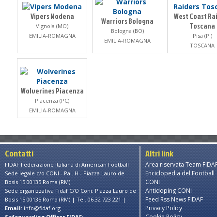
Vipers Modena
West Coast Ra
Warriors Bologna
Toscana
Vignola (MO)
Bologna (BO)
EMILIA-ROMAGNA
Pisa (PI)
EMILIA-ROMAGNA
TOSCANA
Wolverines Piacenza
Piacenza (PC)
EMILIA-ROMAGNA
Contatti
Altri link
Area riservata Team FIDA
FIDAF Federazione Italiana di American Football
Enciclopedia del Football
Sede legale c/o CONI - Pal. H - Piazza Lauro de
CONI
Bosis 15 00135 Roma (RM)
Antidoping CONI
Sede organizzativa Fidaf C/O Coni: Piazza Lauro de
Feed Rss News FIDAF
Bosis 15 00135 Roma (RM) | Tel. 06.32 723 221 |
Privacy Policy
Email:
info@fidaf.org
Cookie Policy
Safeguarding Officer FIDAF: