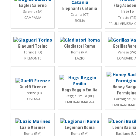
Eagles Salerno
Flag Acade
Elephants Catania
Trieste
Salerno (SA)
Catania (CT)
CAMPANIA
Trieste (TS)
SICILIA
FRIULI-VENEZIA 
Giaguari Torino
Gladiatori Roma
Gorillas Var
Torino (TO)
Roma (RM)
Varese (VA)
PIEMONTE
LAZIO
LOMBARDI
Guelfi Firenze
Honey Badg
Hogs Reggio Emilia
Formigin
Firenze (FI)
Reggio Emilia (RE)
TOSCANA
Formigine (M
EMILIA-ROMAGNA
EMILIA-ROMA
Lazio Marines
Legionari Roma
Leoni Basili
Roma (RM)
Roma (RM)
Basiliano (U