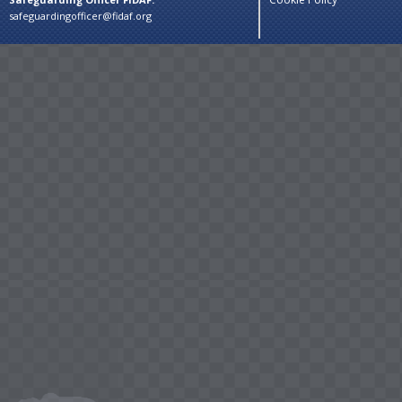
safeguardingofficer@fidaf.org