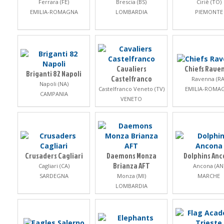
Ferrara (FE)
Brescia (BS)
Ciriè (TO)
EMILIA-ROMAGNA
LOMBARDIA
PIEMONTE
Cavaliers
Chiefs Rave
Briganti 82 Napoli
Castelfranco
Ravenna (RA
Napoli (NA)
Castelfranco Veneto (TV)
EMILIA-ROMA
CAMPANIA
VENETO
Crusaders Cagliari
Daemons Monza
Dolphins An
Brianza AFT
Cagliari (CA)
Ancona (AN
SARDEGNA
Monza (MI)
MARCHE
LOMBARDIA