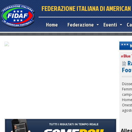
FEDERAZIONE ITALIANA DI AMERICA
Home
Federazione
Eventi
Ca
#Blue 
R
Foo
Düsse
Femmi
campo
Homer
Onesti
agost
Alle