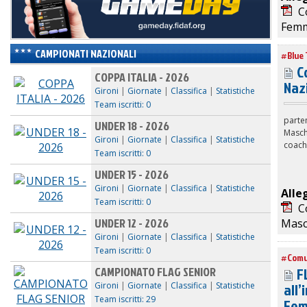
Co
Femm
CAMPIONATI NAZIONALI
#Blue 
C
COPPA ITALIA - 2026
Naz
Gironi
|
Giornate
|
Classifica
|
Statistiche
Team iscritti: 0
parte
UNDER 18 - 2026
Maschi
Gironi
|
Giornate
|
Classifica
|
Statistiche
coachi
Team iscritti: 0
UNDER 15 - 2026
Gironi
|
Giornate
|
Classifica
|
Statistiche
Alle
Team iscritti: 0
Co
UNDER 12 - 2026
Masc
Gironi
|
Giornate
|
Classifica
|
Statistiche
Team iscritti: 0
#Comu
CAMPIONATO FLAG SENIOR
FL
all’
Gironi
|
Giornate
|
Classifica
|
Statistiche
Team iscritti: 29
Fem