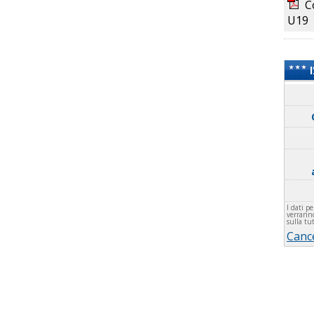
Co
U19
I dati pe
verranno
sulla tu
Cance