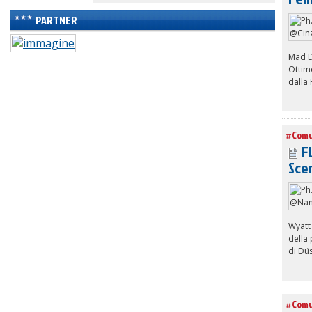
PARTNER
Mad D
Ottimo
dalla 
#Comu
FL
Sce
Wyatt
della
di Dü
#Comu