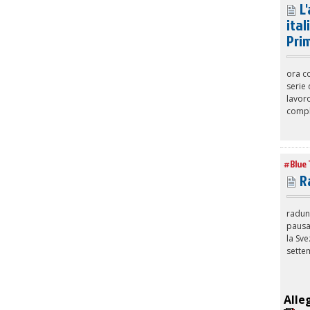
L'
ital
Pri
ora co
serie 
lavoro
comple
#Blue 
Ra
radun
pausa 
la Sv
sette
Alle