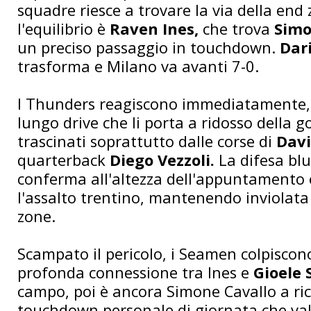
squadre riesce a trovare la via della end
l'equilibrio è
Raven Ines,
che trova
Simo
un preciso passaggio in touchdown.
Dar
trasforma e Milano va avanti 7-0.
I Thunders reagiscono immediatamente,
lungo drive che li porta a ridosso della go
trascinati soprattutto dalle corse di
Davi
quarterback
Diego Vezzoli.
La difesa blu
conferma all'altezza dell'appuntamento 
l'assalto trentino, mantenendo inviolata
zone.
Scampato il pericolo, i Seamen colpisco
profonda connessione tra Ines e
Gioele 
campo, poi è ancora Simone Cavallo a ric
touchdown personale di giornata che vale