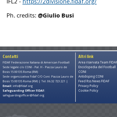
IFL2 -
https://2divisione.fidaf.org/
Ph. credits:
@Giulio Busi
Contatti
Altri link
Area riservata Team FIDA
FIDAF Federazione Italiana di American Football
Enciclopedia del Football
Sede legale c/o CONI - Pal. H - Piazza Lauro de
CONI
Bosis 15 00135 Roma (RM)
Antidoping CONI
Sede organizzativa Fidaf C/O Coni: Piazza Lauro de
Feed Rss News FIDAF
Bosis 15 00135 Roma (RM) | Tel. 06.32 723 221 |
Privacy Policy
Email:
info@fidaf.org
Cookie Policy
Safeguarding Officer FIDAF:
safeguardingofficer@fidaf.org