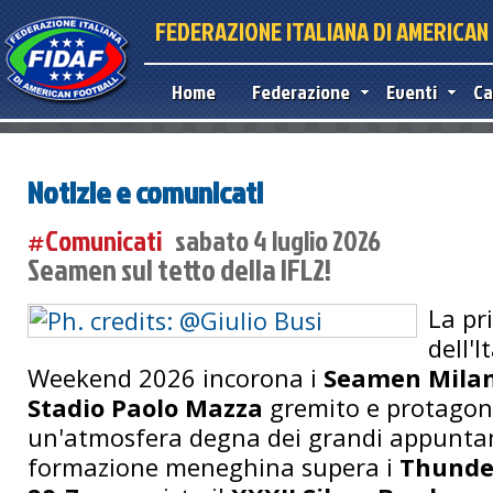
FEDERAZIONE ITALIANA DI AMERICA
Home
Federazione
Eventi
Ca
Notizie e comunicati
#Comunicati
sabato 4 luglio 2026
Seamen sul tetto della IFL2!
La pr
dell'I
Weekend 2026 incorona i
Seamen Mila
Stadio Paolo Mazza
gremito e protagoni
un'atmosfera degna dei grandi appuntam
formazione meneghina supera i
Thunde