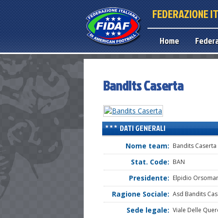
FEDERAZIONE I
Home
Feder
Bandits Caserta
DATI GENERALI
Nome team:
Bandits Caserta
Stat. Code:
BAN
Presidente:
Elpidio Orsoma
Ragione Sociale:
Asd Bandits Cas
Sede legale:
Viale Delle Quer