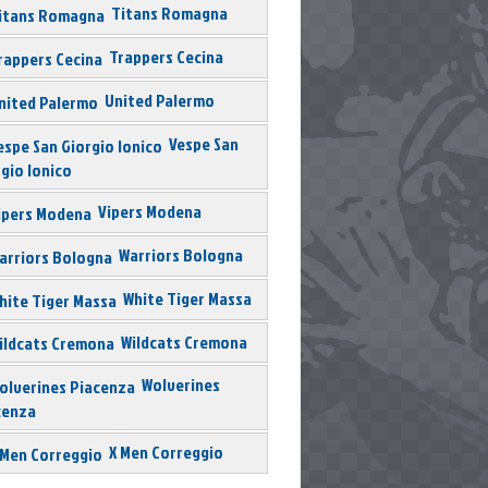
Titans Romagna
Trappers Cecina
United Palermo
Vespe San
gio Ionico
Vipers Modena
Warriors Bologna
White Tiger Massa
Wildcats Cremona
Wolverines
cenza
X Men Correggio