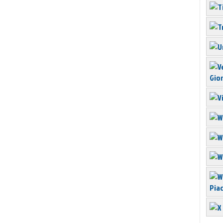
Gior
Pia