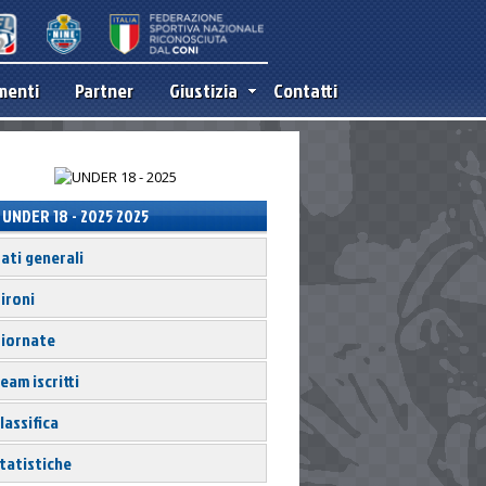
menti
Partner
Giustizia
Contatti
UNDER 18 - 2025 2025
ati generali
ironi
iornate
eam iscritti
lassifica
tatistiche