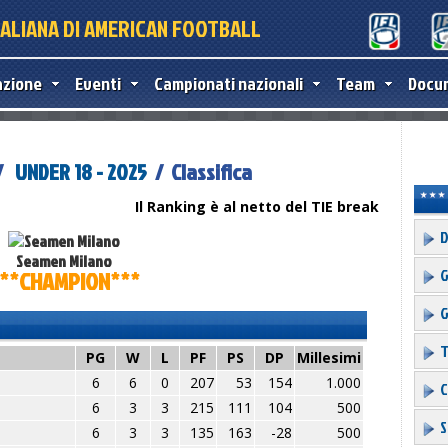
TALIANA DI AMERICAN FOOTBALL
azione
Eventi
Campionati nazionali
Team
Docu
 /
UNDER 18 - 2025
/ Classifica
Il Ranking è al netto del TIE break
D
Seamen Milano
G
**CHAMPION***
G
T
PG
W
L
PF
PS
DP
Millesimi
6
6
0
207
53
154
1.000
C
6
3
3
215
111
104
500
S
6
3
3
135
163
-28
500