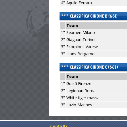
4°
Aquile Ferrara
CLASSIFICA GIRONE B (661)
Team
1°
Seamen Milano
2°
Giaguari Torino
3°
Skorpions Varese
3°
Lions Bergamo
CLASSIFICA GIRONE C (662)
Team
1°
Guelfi Firenze
2°
Legionari Roma
3°
White tiger massa
3°
Lazio Marines
Contatti