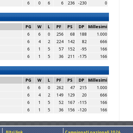
6
0
6
6
236
-230
0
PG
W
L
PF
PS
DP
Millesimi
6
6
0
256
68
188
1.000
6
4
2
224
142
82
666
6
1
5
57
152
-95
166
6
1
5
36
211
-175
166
PG
W
L
PF
PS
DP
Millesimi
6
6
0
262
47
215
1.000
6
4
2
149
129
20
666
6
1
5
52
167
-115
166
6
1
5
36
156
-120
166
Altri link
Campionati nazionali 2026