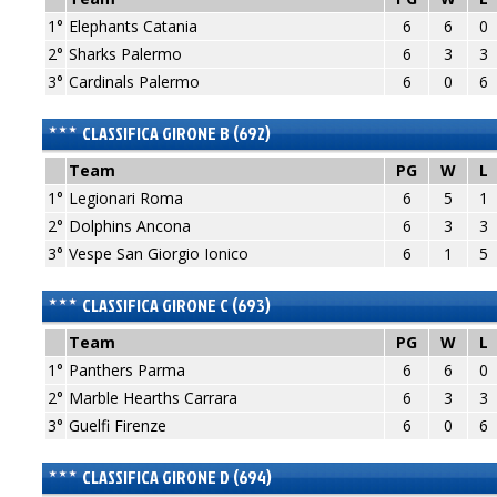
1°
Elephants Catania
6
6
0
2°
Sharks Palermo
6
3
3
3°
Cardinals Palermo
6
0
6
CLASSIFICA GIRONE B (692)
Team
PG
W
L
1°
Legionari Roma
6
5
1
2°
Dolphins Ancona
6
3
3
3°
Vespe San Giorgio Ionico
6
1
5
CLASSIFICA GIRONE C (693)
Team
PG
W
L
1°
Panthers Parma
6
6
0
2°
Marble Hearths Carrara
6
3
3
3°
Guelfi Firenze
6
0
6
CLASSIFICA GIRONE D (694)