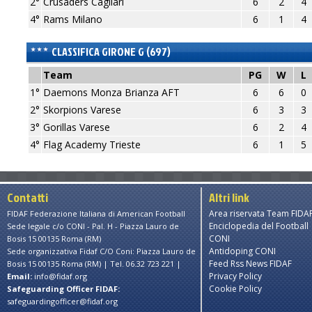
2°
Crusaders Cagliari
6
2
4
4°
Rams Milano
6
1
4
CLASSIFICA GIRONE G (697)
Team
PG
W
L
1°
Daemons Monza Brianza AFT
6
6
0
2°
Skorpions Varese
6
3
3
3°
Gorillas Varese
6
2
4
4°
Flag Academy Trieste
6
1
5
Contatti
Altri link
Area riservata Team FIDA
FIDAF Federazione Italiana di American Football
Enciclopedia del Football
Sede legale c/o CONI - Pal. H - Piazza Lauro de
CONI
Bosis 15 00135 Roma (RM)
Antidoping CONI
Sede organizzativa Fidaf C/O Coni: Piazza Lauro de
Feed Rss News FIDAF
Bosis 15 00135 Roma (RM) | Tel. 06.32 723 221 |
Privacy Policy
Email:
info@fidaf.org
Cookie Policy
Safeguarding Officer FIDAF:
safeguardingofficer@fidaf.org