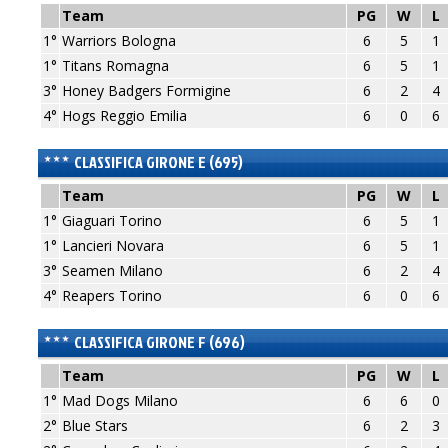
Team
PG
W
L
1°
Warriors Bologna
6
5
1
1°
Titans Romagna
6
5
1
3°
Honey Badgers Formigine
6
2
4
4°
Hogs Reggio Emilia
6
0
6
CLASSIFICA GIRONE E (695)
Team
PG
W
L
1°
Giaguari Torino
6
5
1
1°
Lancieri Novara
6
5
1
3°
Seamen Milano
6
2
4
4°
Reapers Torino
6
0
6
CLASSIFICA GIRONE F (696)
Team
PG
W
L
1°
Mad Dogs Milano
6
6
0
2°
Blue Stars
6
2
3