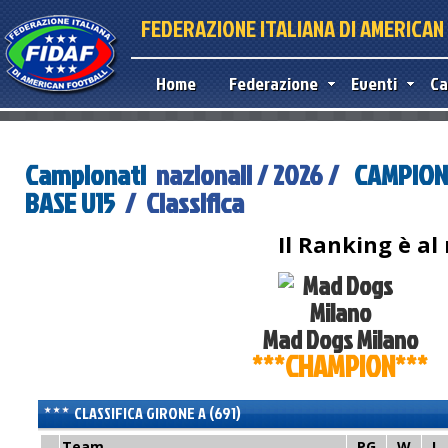
FEDERAZIONE ITALIANA DI AMERICA
Home
Federazione
Eventi
Ca
Campionati
nazionali / 2026 /
CAMPION
BASE U15
/ Classifica
Il Ranking è al
Mad Dogs Milano
***CHAMPION***
CLASSIFICA GIRONE A (691)
Team
PG
W
L