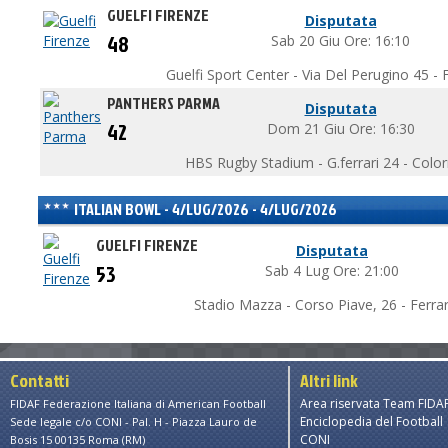
GUELFI FIRENZE
Disputata
48
Sab 20 Giu Ore: 16:10
Guelfi Sport Center - Via Del Perugino 45 - F
PANTHERS PARMA
Disputata
42
Dom 21 Giu Ore: 16:30
HBS Rugby Stadium - G.ferrari 24 - Colo
ITALIAN BOWL - 4/LUG/2026 - 4/LUG/2026
GUELFI FIRENZE
Disputata
53
Sab 4 Lug Ore: 21:00
Stadio Mazza - Corso Piave, 26 - Ferrar
Contatti
Altri link
Area riservata Team FIDA
FIDAF Federazione Italiana di American Football
Enciclopedia del Football
Sede legale c/o CONI - Pal. H - Piazza Lauro de
CONI
Bosis 15 00135 Roma (RM)