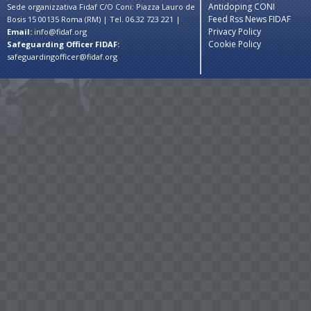
Antidoping CONI
Sede organizzativa Fidaf C/O Coni: Piazza Lauro de
Feed Rss News FIDAF
Bosis 15 00135 Roma (RM) | Tel. 06.32 723 221 |
Privacy Policy
Email:
info@fidaf.org
Cookie Policy
Safeguarding Officer FIDAF:
safeguardingofficer@fidaf.org