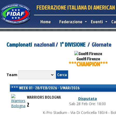
FEDERAZIONE ITALIANA DI AMERICA
Home
Federazione
Eventi
Ca
Campionati
nazionali /
1° DIVISIONE
/ Giornate
Guelfi Firenze
***CHAMPION***
Team
WEEK 01 - 28/FEB/2026 - 1/MAR/2026
WARRIORS BOLOGNA
Disputata
2
Sab 28 Feb Ore: 18:00
K-Pro Stadium - Via Di Corticella 180/4 - B